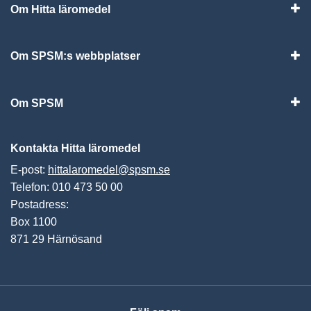
Om Hitta läromedel
Visa
Om SPSM:s webbplatser
Vis
Om SPSM
Vis
Kontakta Hitta läromedel
E-post:
hittalaromedel@spsm.se
Telefon: 010 473 50 00
Postadress:
Box 1100
871 29 Härnösand