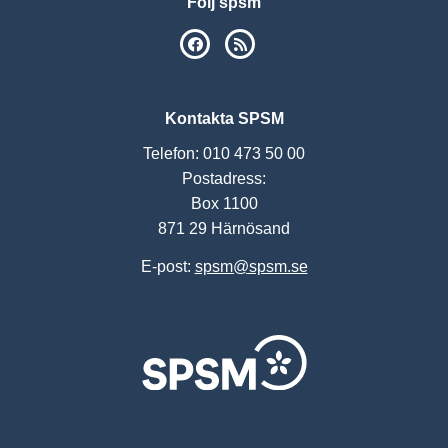
Följ spsm
SPSM på Facebook
RSS
Kontakta SPSM
Telefon: 010 473 50 00
Postadress:
Box 1100
871 29 Härnösand
E-post:
spsm@spsm.se