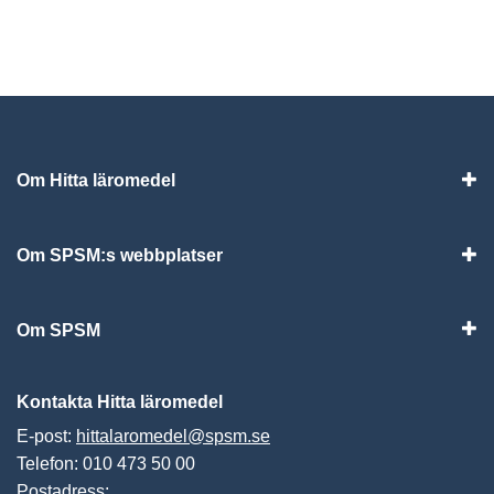
Om Hitta läromedel
Visa
Om SPSM:s webbplatser
Vis
Om SPSM
Vis
Kontakta Hitta läromedel
E-post:
hittalaromedel@spsm.se
Telefon: 010 473 50 00
Postadress: