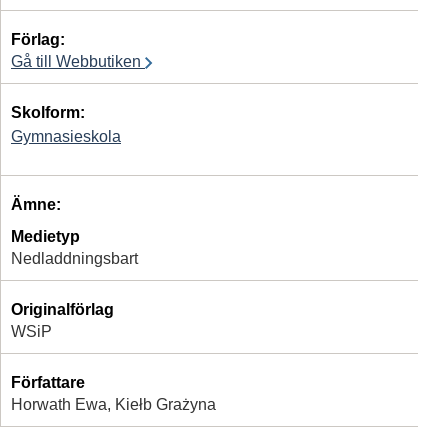
Förlag:
Gå till Webbutiken
Skolform:
Gymnasieskola
Ämne:
Medietyp
Nedladdningsbart
Originalförlag
WSiP
Författare
Horwath Ewa, Kiełb Grażyna