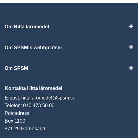
Om Hitta läromedel
Visa
Om SPSM:s webbplatser
Vis
Om SPSM
Vis
Kontakta Hitta läromedel
E-post:
hittalaromedel@spsm.se
Telefon: 010 473 50 00
Postadress:
Box 1100
871 29 Härnösand