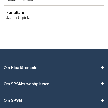
Studentlitteratur
Författare
Jaana Urpiola
Om Hitta läromedel
Visa
Om SPSM:s webbplatser
Vis
Om SPSM
Vis