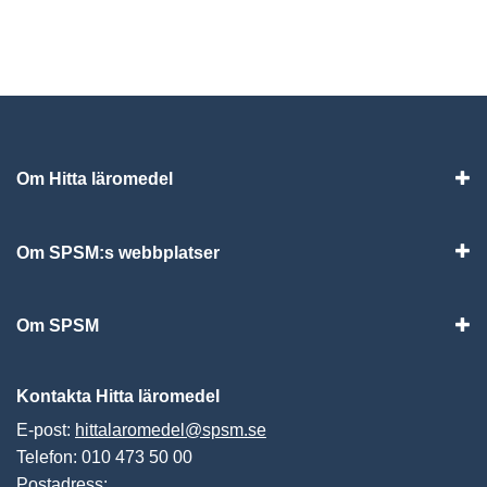
Om Hitta läromedel
Visa
Om SPSM:s webbplatser
Vis
Om SPSM
Vis
Kontakta Hitta läromedel
E-post:
hittalaromedel@spsm.se
Telefon: 010 473 50 00
Postadress: