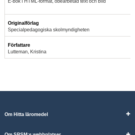
E-bok i HTML-format, obearbetad text och bild
Originalförlag
Specialpedagogiska skolmyndigheten
Författare
Lutteman, Kristina
Om Hitta läromedel
Visa
Om SPSM:s webbplatser