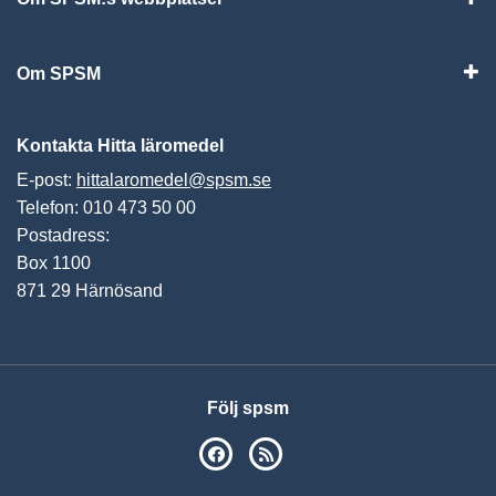
Vis
Om SPSM
Vis
Kontakta Hitta läromedel
E-post:
hittalaromedel@spsm.se
Telefon: 010 473 50 00
Postadress:
Box 1100
871 29 Härnösand
Följ spsm
SPSM på Facebook
RSS