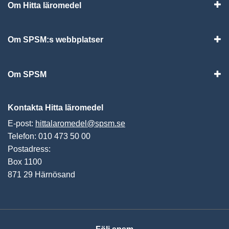
Om Hitta läromedel
Visa
Om SPSM:s webbplatser
Vis
Om SPSM
Vis
Kontakta Hitta läromedel
E-post:
hittalaromedel@spsm.se
Telefon: 010 473 50 00
Postadress:
Box 1100
871 29 Härnösand