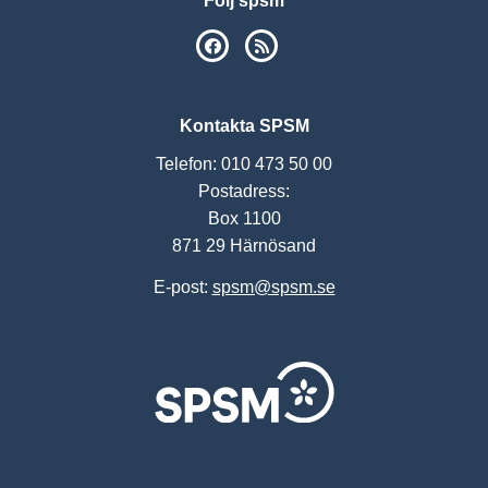
Följ spsm
SPSM på Facebook
RSS
Kontakta SPSM
Telefon: 010 473 50 00
Postadress:
Box 1100
871 29 Härnösand
E-post:
spsm@spsm.se