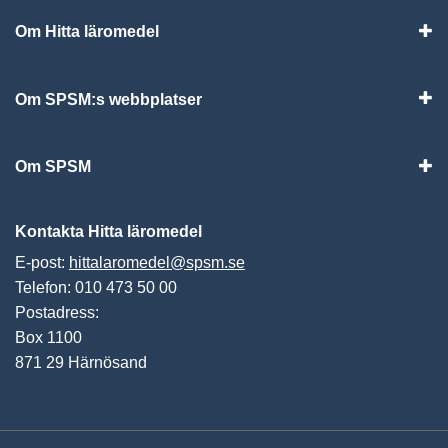
Om Hitta läromedel
Visa
Om SPSM:s webbplatser
Vis
Om SPSM
Vis
Kontakta Hitta läromedel
E-post:
hittalaromedel@spsm.se
Telefon: 010 473 50 00
Postadress:
Box 1100
871 29 Härnösand