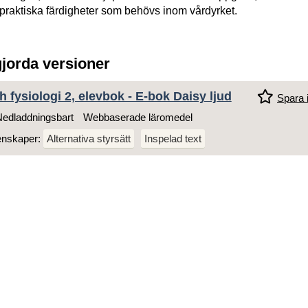
LEVBOK
praktiska färdigheter som behövs inom vårdyrket.
gjorda versioner
 fysiologi 2, elevbok - E-bok Daisy ljud
Spara i
edladdningsbart
Webbaserade läromedel
enskaper:
Alternativa styrsätt
Inspelad text