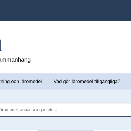
l
 sammanhang
tning och läromedel
Vad gör läromedel tillgängliga?