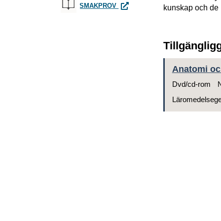
ANATOMI OCH FYSIOLOGI 2, E
SMAKPROV
kunskap och de 
Tillgänglig
Anatomi och
Dvd/cd-rom
N
Läromedelseg