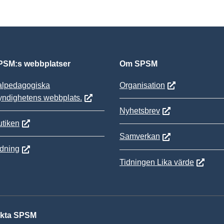
SM:s webbplatser
Om SPSM
alpedagogiska
Organisation
yndighetens webbplats.
Nyhetsbrev
tiken
Samverkan
ldning
Tidningen Lika värde
kta SPSM