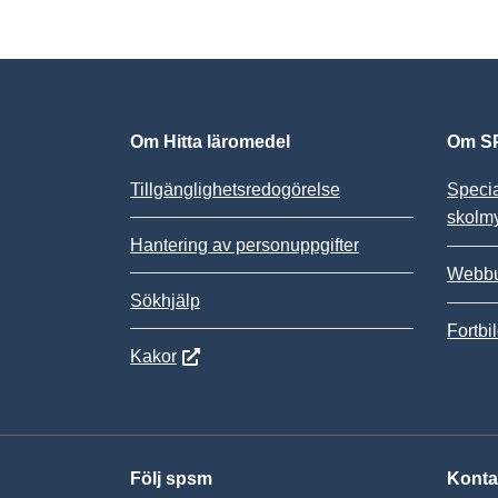
Om Hitta läromedel
Om SP
Tillgänglighetsredogörelse
Speci
skolm
Hantering av personuppgifter
Webbu
Sökhjälp
Fortbi
Kakor
Följ spsm
Konta