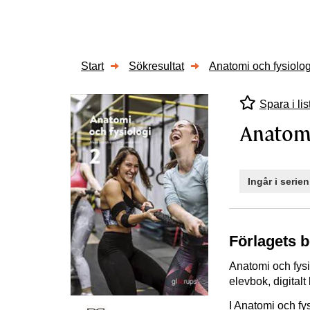
Start
Sökresultat
Anatomi och fysiolog
Spara i lis
Anatomi
Ingår i serie
Förlagets 
Anatomi och fysi
elevbok, digital
I Anatomi och fys