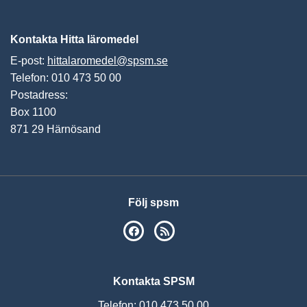
Vis
Kontakta Hitta läromedel
E-post:
hittalaromedel@spsm.se
Telefon: 010 473 50 00
Postadress:
Box 1100
871 29 Härnösand
Följ spsm
SPSM på Facebook
RSS
Kontakta SPSM
Telefon: 010 473 50 00