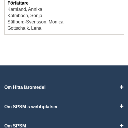
Författare
Karnland, Annika
Kalmbach, Sonja
Sällberg-Svensson, Monica
Gottschalk, Lena
Om Hitta läromedel
Visa
Om SPSM:s webbplatser
Vis
Om SPSM