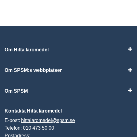
Om Hitta läromedel
Visa
Om SPSM:s webbplatser
Vis
Om SPSM
Vis
Kontakta Hitta läromedel
E-post:
hittalaromedel@spsm.se
Telefon: 010 473 50 00
Postadress: