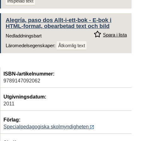
Inspelad text
Alegría, paso dos Allt-i-ett-bok - E-bok i
HTML-format, obearbetad text och bild
Spara i lista
Nedladdningsbart
Läromedelsegenskaper:
Åtkomlig text
ISBN-/artikelnummer:
9789147092062
Utgivningsdatum:
2011
Förlag:
Specialpedagogiska skolmyndigheten