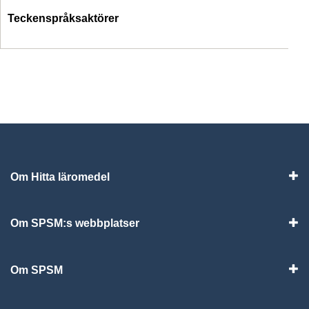
Teckenspråksaktörer
Om Hitta läromedel
Visa
Om SPSM:s webbplatser
Vis
Om SPSM
Vis