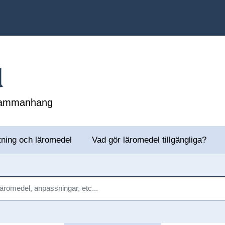
l
 sammanhang
tning och läromedel
Vad gör läromedel tillgängliga?