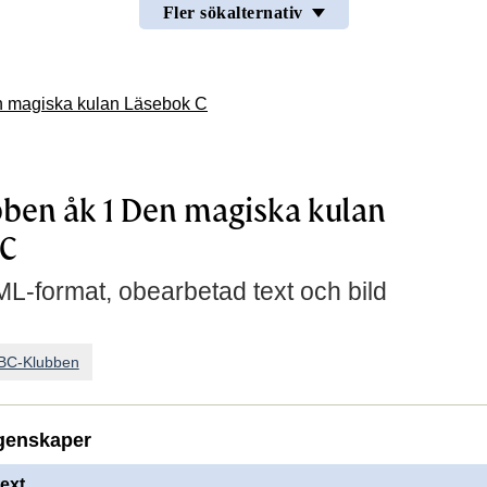
Fler sökalternativ
 magiska kulan Läsebok C
ben åk 1 Den magiska kulan
 C
L-format, obearbetad text och bild
BC-Klubben
genskaper
ext