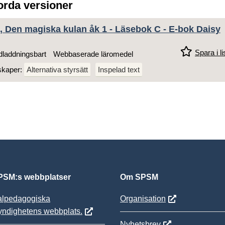
jorda versioner
 Den magiska kulan åk 1 - Läsebok C - E-bok Daisy
Spara i li
laddningsbart
Webbaserade läromedel
skaper:
Alternativa styrsätt
Inspelad text
SM:s webbplatser
Om SPSM
alpedagogiska
Organisation
yndighetens webbplats.
Nyhetsbrev