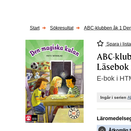
Start
Sökresultat
ABC-klubben åk 1 Den
Spara i lista
ABC-klub
Läsebok
E-bok i HTM
Ingår i serien
A
Läromedelse
Åtkomlig t