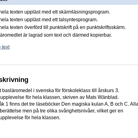
å hela texten uppläst med ett skärmläsningsprogram.
 hela texten uppläst med ett talsyntesprogram.
 hela texten överförd till punktskrift på en punktskriftsskärm.
 läromedlet är lagrad som text och därmed kopierbar.
 text
skrivning
basläromedel i svenska för förskoleklass till årskurs 3.
pplevelse för hela klassen, skriven av Mats Wänblad.
åk 1 finns det tre läseböcker Den magiska kulan A, B och C. Alla
erättelse men på tre olika svårighetsnivåer, vilket ger en
pplevelse för hela klassen.