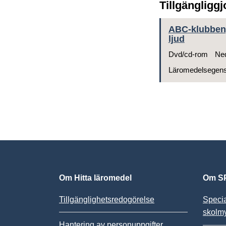
Tillgängligg
ABC-klubben,
ljud
Dvd/cd-rom
Ned
Läromedelsegen
Om Hitta läromedel
Om SP
Tillgänglighetsredogörelse
Speci
skolm
Hantering av personuppgifter