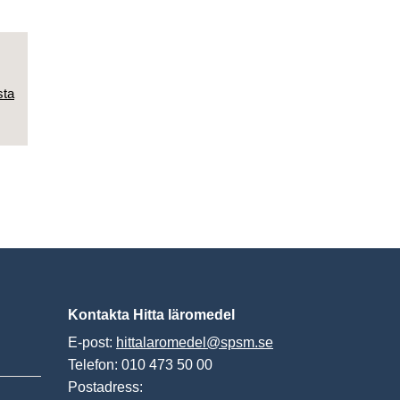
sta
Kontakta Hitta läromedel
E-post:
hittalaromedel@spsm.se
Telefon: 010 473 50 00
Postadress: