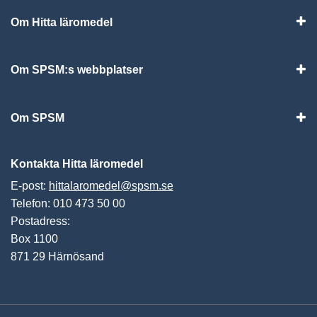
Om Hitta läromedel
Visa
Om SPSM:s webbplatser
Vis
Om SPSM
Vis
Kontakta Hitta läromedel
E-post:
hittalaromedel@spsm.se
Telefon: 010 473 50 00
Postadress:
Box 1100
871 29 Härnösand