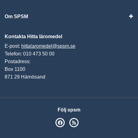
Vis
Om SPSM
Vis
Kontakta Hitta läromedel
E-post:
hittalaromedel@spsm.se
Telefon: 010 473 50 00
Postadress:
Box 1100
871 29 Härnösand
Följ spsm
SPSM på Facebook
RSS