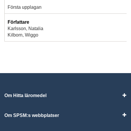
Första upplagan
Författare
Karlsson, Natalia
Kilborn, Wiggo
Om Hitta läromedel
Visa
Om SPSM:s webbplatser
Vis