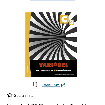
VARIABEL C3 ELEVPAKET - T
SMAKPROV
Spara i lista