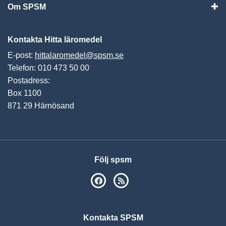
Om SPSM
Vis
Kontakta Hitta läromedel
E-post:
hittalaromedel@spsm.se
Telefon: 010 473 50 00
Postadress:
Box 1100
871 29 Härnösand
Följ spsm
SPSM på Facebook
RSS
Kontakta SPSM