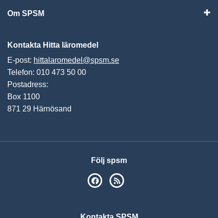
Om SPSM
Vis
Kontakta Hitta läromedel
E-post:
hittalaromedel@spsm.se
Telefon: 010 473 50 00
Postadress:
Box 1100
871 29 Härnösand
Följ spsm
SPSM på Facebook
RSS
Kontakta SPSM