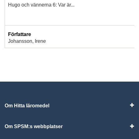
Hugo och vännerna 6: Var är...
Författare
Johansson, Irene
Om Hitta läromedel
Visa
Om SPSM:s webbplatser
Vis