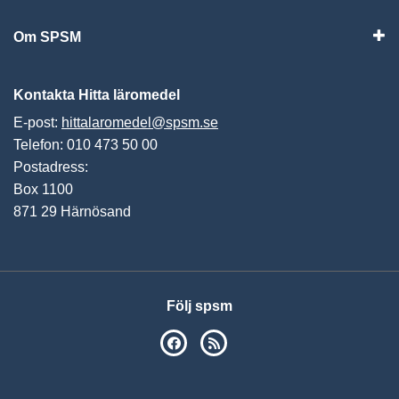
Om SPSM
Vis
Kontakta Hitta läromedel
E-post:
hittalaromedel@spsm.se
Telefon: 010 473 50 00
Postadress:
Box 1100
871 29 Härnösand
Följ spsm
SPSM på Facebook
RSS