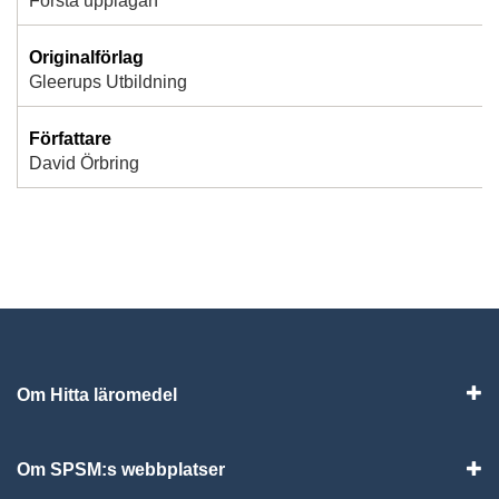
Första upplagan
Originalförlag
Gleerups Utbildning
Författare
David Örbring
Om Hitta läromedel
Visa
Om SPSM:s webbplatser
Vis