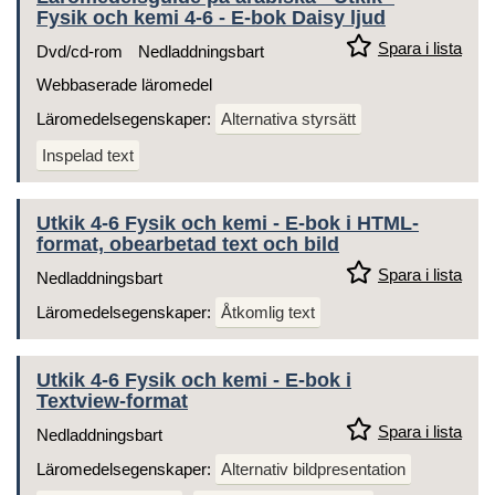
Fysik och kemi 4-6 - E-bok Daisy ljud
Spara i lista
Dvd/cd-rom
Nedladdningsbart
Webbaserade läromedel
Läromedelsegenskaper:
Alternativa styrsätt
Inspelad text
Utkik 4-6 Fysik och kemi - E-bok i HTML-
format, obearbetad text och bild
Spara i lista
Nedladdningsbart
Läromedelsegenskaper:
Åtkomlig text
Utkik 4-6 Fysik och kemi - E-bok i
Textview-format
Spara i lista
Nedladdningsbart
Läromedelsegenskaper:
Alternativ bildpresentation