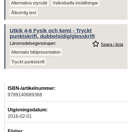
Alternativa styrsätt
Individuella inställningar
Åtkomlig text
Utkik 4-6 Fysik och kemi - Tryckt
punktskrift, dubbelsidig/glesskrift
Läromedelsegenskaper:
Spara i lista
Alternativ bildpresentation
Tryckt punktskrift
ISBN-/artikelnummer:
9789140689368
Utgivningsdatum:
2016-02-01
Förlag: