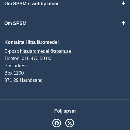
Om SPSM:s webbplatser
Vis
Om SPSM
Vis
Kontakta Hitta läromedel
E-post:
hittalaromedel@spsm.se
Telefon: 010 473 50 00
Postadress:
Box 1100
871 29 Härnösand
Följ spsm
SPSM på Facebook
RSS