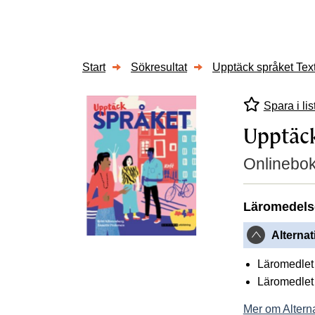
Start
Sökresultat
Upptäck språket Tex
Spara i lis
Upptäck
Onlinebo
Läromedels
Alternat
Läromedlet 
Läromedlet 
Mer om Alterna