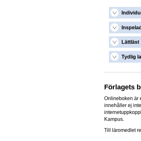
Individu
Inspelad
Lättläst
Tydlig l
Förlagets 
Onlineboken är e
innehåller ej int
internetuppkoppli
Kampus.
Till läromedlet 