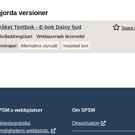
gjorda versioner
åket Textbok - E-bok Daisy ljud
Spara i
edladdningsbart
Webbaserade läromedel
enskaper:
Alternativa styrsätt
Inspelad text
SM:s webbplatser
Om SPSM
alpedagogiska
Organisation
yndighetens webbplats.