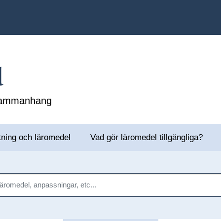
l
 sammanhang
tning och läromedel
Vad gör läromedel tillgängliga?