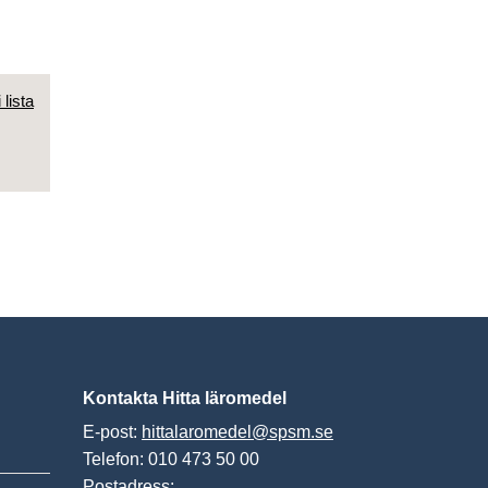
 lista
Kontakta Hitta läromedel
E-post:
hittalaromedel@spsm.se
Telefon: 010 473 50 00
Postadress: