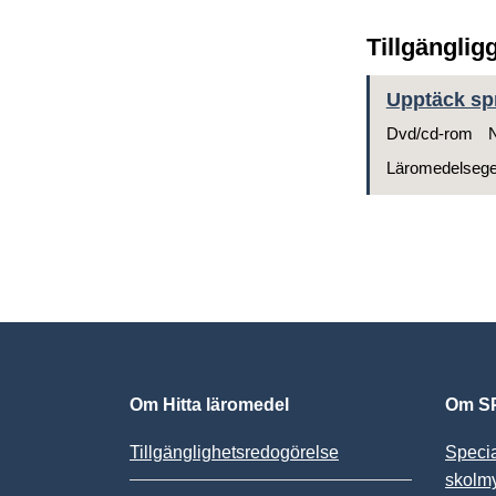
Tillgänglig
Upptäck spr
Dvd/cd-rom
N
Läromedelseg
Om Hitta läromedel
Om SP
Tillgänglighetsredogörelse
Speci
skolm