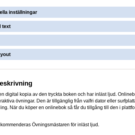
ella inställningar
 text
ayout
beskrivning
n digital kopia av den tryckta boken och har inläst ljud. Online
eraktiva övningar. Den är tillgänglig från valfri dator eller surfpla
ng. När du köper en onlinebok så får du tillgång till den i platt
rekommenderas Övningsmästaren för inläst ljud.