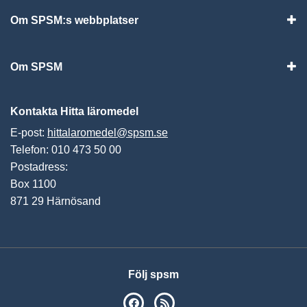
Om SPSM:s webbplatser
Vis
Om SPSM
Vis
Kontakta Hitta läromedel
E-post:
hittalaromedel@spsm.se
Telefon: 010 473 50 00
Postadress:
Box 1100
871 29 Härnösand
Följ spsm
SPSM på Facebook
RSS