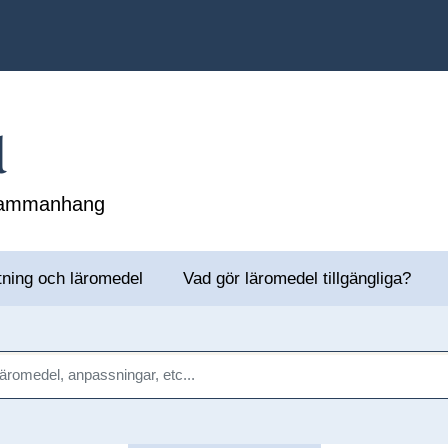
l
 sammanhang
tning och läromedel
Vad gör läromedel tillgängliga?