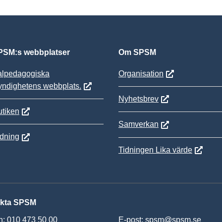
SM:s webbplatser
Om SPSM
alpedagogiska
Organisation
yndighetens webbplats.
Nyhetsbrev
tiken
Samverkan
ldning
Tidningen Lika värde
kta SPSM
n: 010 473 50 00
E-post:
spsm@spsm.se