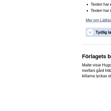
Texten har et
Texten har 
Mer om Lättläs
Tydlig l
Förlagets 
Malte visar Hugo 
morfars gård hit
killarna lyckas s