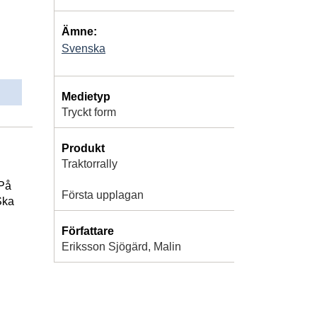
Ämne:
Svenska
Medietyp
Tryckt form
Produkt
Traktorrally
 På
Första upplagan
Ska
Författare
Eriksson Sjögärd, Malin