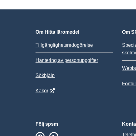
Om Hitta läromedel
Om SP
Tillgänglighetsredogörelse
Speci
skolm
Hantering av personuppgifter
Webbu
Sökhjälp
Fortbi
Kakor
Följ spsm
Konta
Telefo