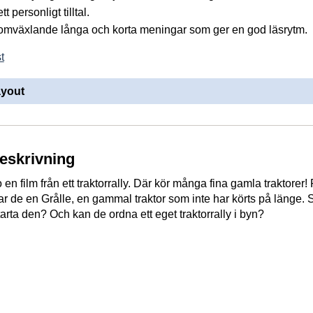
t personligt tilltal.
omväxlande långa och korta meningar som ger en god läsrytm.
t
ayout
beskrivning
en film från ett traktorrally. Där kör många fina gamla traktorer!
tar de en Grålle, en gammal traktor som inte har körts på länge. 
tarta den? Och kan de ordna ett eget traktorrally i byn?