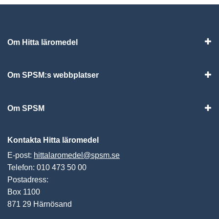
Om Hitta läromedel
Visa
Om SPSM:s webbplatser
Vis
Om SPSM
Vis
Kontakta Hitta läromedel
E-post:
hittalaromedel@spsm.se
Telefon: 010 473 50 00
Postadress:
Box 1100
871 29 Härnösand