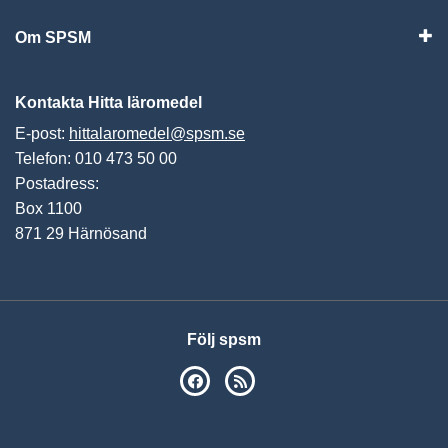
Om SPSM
Vis
Kontakta Hitta läromedel
E-post:
hittalaromedel@spsm.se
Telefon: 010 473 50 00
Postadress:
Box 1100
871 29 Härnösand
Följ spsm
SPSM på Facebook
RSS