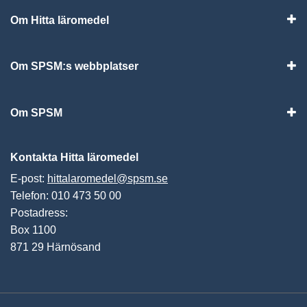
Om Hitta läromedel
Visa
Om SPSM:s webbplatser
Vis
Om SPSM
Vis
Kontakta Hitta läromedel
E-post:
hittalaromedel@spsm.se
Telefon: 010 473 50 00
Postadress:
Box 1100
871 29 Härnösand