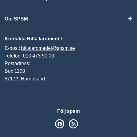
Vis
Om SPSM
Vis
Kontakta Hitta läromedel
E-post:
hittalaromedel@spsm.se
Telefon: 010 473 50 00
Postadress:
Box 1100
871 29 Härnösand
Följ spsm
SPSM på Facebook
RSS