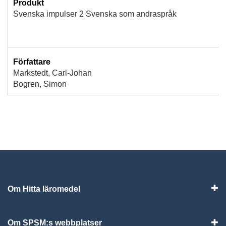
Produkt
Svenska impulser 2 Svenska som andraspråk
Författare
Markstedt, Carl-Johan
Bogren, Simon
Om Hitta läromedel
Visa
Om SPSM:s webbplatser