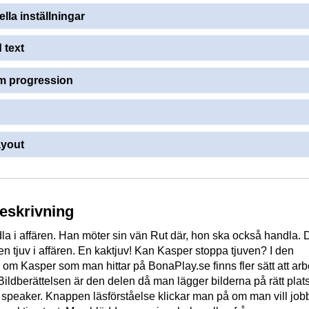
ella inställningar
 text
 progression
ayout
beskrivning
a i affären. Han möter sin vän Rut där, hon ska också handla. 
 en tjuv i affären. En kaktjuv! Kan Kasper stoppa tjuven? I den
n om Kasper som man hittar på BonaPlay.se finns fler sätt att arb
Bildberättelsen är den delen då man lägger bilderna på rätt pla
er speaker. Knappen läsförståelse klickar man på om man vill job