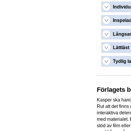
Individu
Inspelad
Långsam
Lättläst
Tydlig l
Förlagets 
Kasper ska handl
Rut att det finns
interaktiva dele
med materialet. 
stöd av film ell