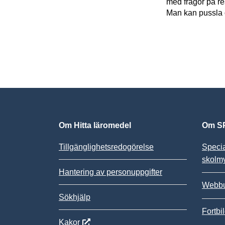
med frågor på re
Man kan pussla 
Om Hitta läromedel
Om SP
Tillgänglighetsredogörelse
Speci
skolm
Hantering av personuppgifter
Webbu
Sökhjälp
Fortbi
Kakor