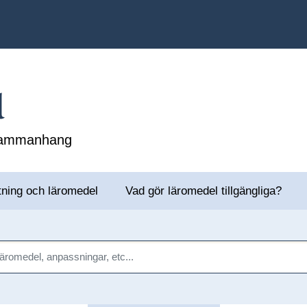
l
 sammanhang
tning och läromedel
Vad gör läromedel tillgängliga?