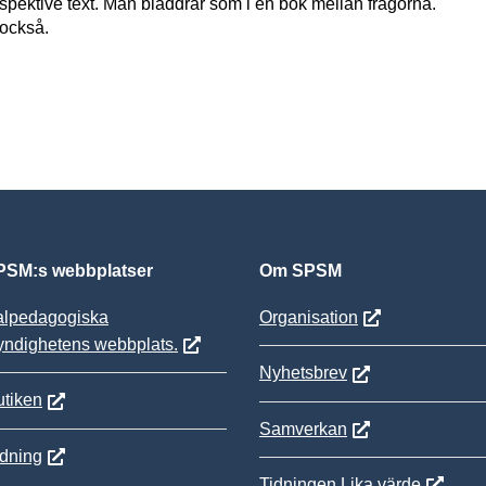
spektive text. Man bläddrar som i en bok mellan frågorna.
också.
SM:s webbplatser
Om SPSM
alpedagogiska
Organisation
yndighetens webbplats.
Nyhetsbrev
tiken
Samverkan
ldning
Tidningen Lika värde