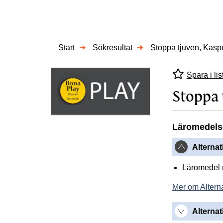
Start
Sökresultat
Stoppa tjuven, Kaspe
Spara i lis
Stoppa 
Läromedels
Alterna
Läromedel 
Mer om Altern
Alternat