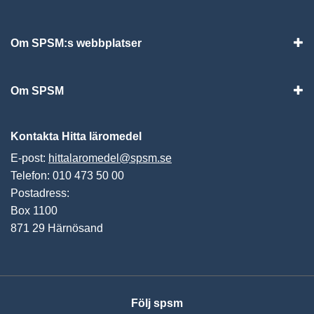
Visa
Om SPSM:s webbplatser
Vis
Om SPSM
Vis
Kontakta Hitta läromedel
E-post:
hittalaromedel@spsm.se
Telefon: 010 473 50 00
Postadress:
Box 1100
871 29 Härnösand
Följ spsm