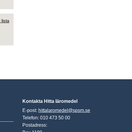
 lista
Kontakta Hitta läromedel
E-post:
hittalaromedel@spsm.se
Telefon: 010 473 50 00
Postadress: