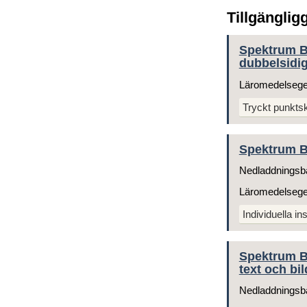
Tillgänglig
Spektrum Bi
dubbelsidig
Läromedelseg
Tryckt punktskr
Spektrum Bi
Nedladdningsb
Läromedelseg
Individuella ins
Spektrum B
text och bil
Nedladdningsb