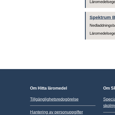
Läromedelseg
Spektrum B
Nedladdningsb
Läromedelseg
Om Hitta läromedel
Om SP
Tillgänglighetsredogörelse
Speci
skolm
Hantering av personuppgifter