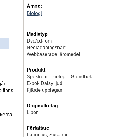
Ämne:
Biologi
Medietyp
Dvd/cd-rom
Nedladdningsbart
Webbaserade läromedel
Produkt
Spektrum - Biologi - Grundbok
E-bok Daisy ljud
går
Fjärde upplagan
 finns
Originalförlag
e
Liber
ckerna
Författare
Fabricius, Susanne