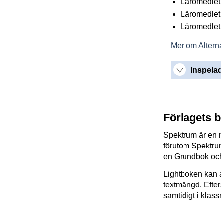
Läromedlet 
Läromedlet 
Läromedlet 
Mer om Alterna
Inspelad
Förlagets 
Spektrum är en n
förutom Spektru
en Grundbok och
Lightboken kan a
textmängd. Efter
samtidigt i klas