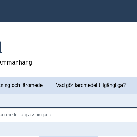
l
 sammanhang
tning och läromedel
Vad gör läromedel tillgängliga?