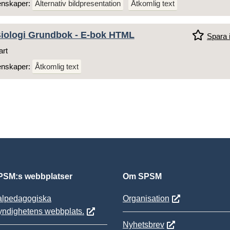
enskaper:
Alternativ bildpresentation
Åtkomlig text
iologi Grundbok - E-bok HTML
Spara i
art
enskaper:
Åtkomlig text
SM:s webbplatser
Om SPSM
alpedagogiska
Organisation
yndighetens webbplats.
Nyhetsbrev