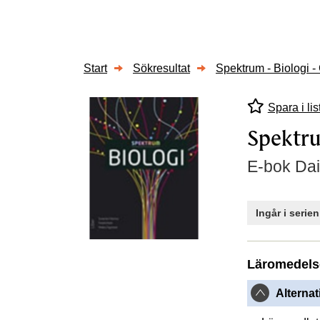
Start
Sökresultat
Spektrum - Biologi 
Spara i lis
Spektru
E-bok Dai
Ingår i serie
Läromedels
Alternat