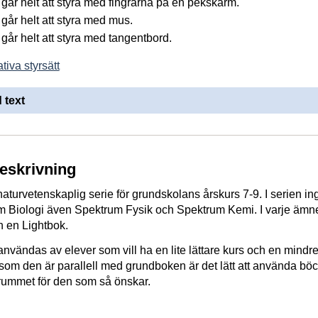
går helt att styra med fingrarna på en pekskärm.
går helt att styra med mus.
går helt att styra med tangentbord.
tiva styrsätt
 text
beskrivning
aturvetenskaplig serie för grundskolans årskurs 7-9. I serien in
m Biologi även Spektrum Fysik och Spektrum Kemi. I varje ämne
 en Lightbok.
nvändas av elever som vill ha en lite lättare kurs och en mindr
som den är parallell med grundboken är det lätt att använda bö
srummet för den som så önskar.