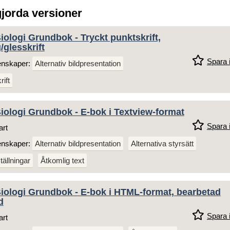
gjorda versioner
ologi Grundbok - Tryckt punktskrift,
/glesskrift
Spara i
enskaper:
Alternativ bildpresentation
ift
ologi Grundbok - E-bok i Textview-format
Spara i
art
enskaper:
Alternativ bildpresentation
Alternativa styrsätt
tällningar
Åtkomlig text
iologi Grundbok - E-bok i HTML-format, bearbetad
d
Spara i
art