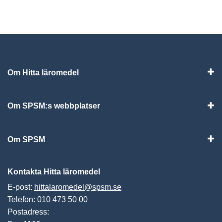
Om Hitta läromedel
Visa
Om SPSM:s webbplatser
Vis
Om SPSM
Vis
Kontakta Hitta läromedel
E-post:
hittalaromedel@spsm.se
Telefon: 010 473 50 00
Postadress: