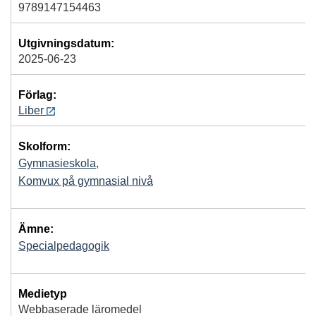
9789147154463
Utgivningsdatum:
2025-06-23
Förlag:
Liber
Skolform:
Gymnasieskola
,
Komvux på gymnasial nivå
Ämne:
Specialpedagogik
Medietyp
Webbaserade läromedel