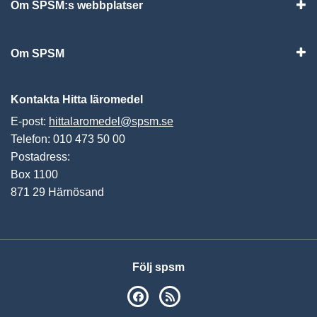
Om SPSM:s webbplatser
Vis
Om SPSM
Vis
Kontakta Hitta läromedel
E-post:
hittalaromedel@spsm.se
Telefon: 010 473 50 00
Postadress:
Box 1100
871 29 Härnösand
Följ spsm
SPSM på Facebook
RSS