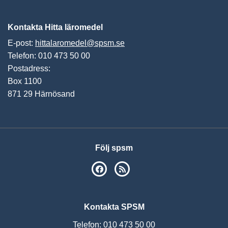
Vis
Kontakta Hitta läromedel
E-post:
hittalaromedel@spsm.se
Telefon: 010 473 50 00
Postadress:
Box 1100
871 29 Härnösand
Följ spsm
SPSM på Facebook
RSS
Kontakta SPSM
Telefon: 010 473 50 00