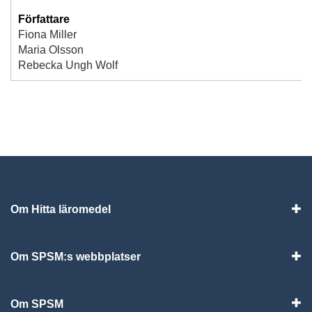
Författare
Fiona Miller
Maria Olsson
Rebecka Ungh Wolf
Om Hitta läromedel
Visa
Om SPSM:s webbplatser
Vis
Om SPSM