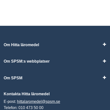
Om Hitta läromedel
Visa
Om SPSM:s webbplatser
Vis
Om SPSM
Vis
Kontakta Hitta läromedel
E-post:
hittalaromedel@spsm.se
Telefon: 010 473 50 00