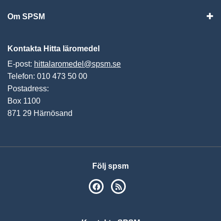
Om SPSM
Vis
Kontakta Hitta läromedel
E-post:
hittalaromedel@spsm.se
Telefon: 010 473 50 00
Postadress:
Box 1100
871 29 Härnösand
Följ spsm
SPSM på Facebook
RSS