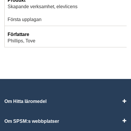
Produkt
Skapande verksamhet, elevlicens
Första upplagan
Författare
Phillips, Tove
Om Hitta läromedel
Visa
Om SPSM:s webbplatser
Vis