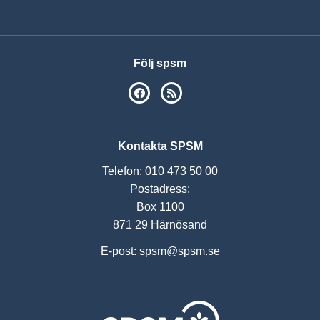
Följ spsm
SPSM på Facebook
RSS
Kontakta SPSM
Telefon: 010 473 50 00
Postadress:
Box 1100
871 29 Härnösand
E-post:
spsm@spsm.se