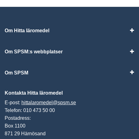
Om Hitta läromedel
Visa
Om SPSM:s webbplatser
Vis
Om SPSM
Vis
Kontakta Hitta läromedel
E-post:
hittalaromedel@spsm.se
Telefon: 010 473 50 00
Postadress:
Box 1100
871 29 Härnösand