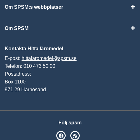
Om SPSM:s webbplatser
Vis
Om SPSM
Vis
Kontakta Hitta läromedel
E-post:
hittalaromedel@spsm.se
Telefon: 010 473 50 00
Postadress:
Box 1100
871 29 Härnösand
Följ spsm
SPSM på Facebook
RSS