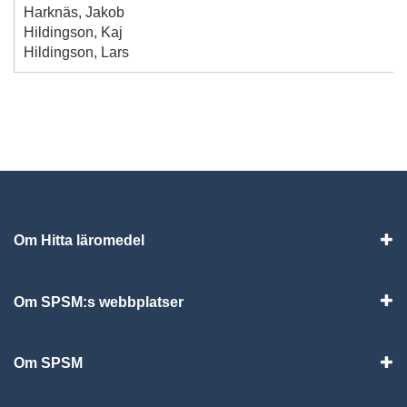
Harknäs, Jakob
Hildingson, Kaj
Hildingson, Lars
Om Hitta läromedel
Visa
Om SPSM:s webbplatser
Vis
Om SPSM
Vis