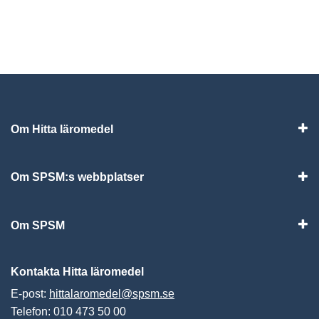
Om Hitta läromedel
Visa
Om SPSM:s webbplatser
Vis
Om SPSM
Vis
Kontakta Hitta läromedel
E-post:
hittalaromedel@spsm.se
Telefon: 010 473 50 00