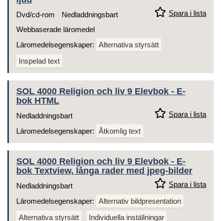
Spara i lista
Dvd/cd-rom
Nedladdningsbart
Webbaserade läromedel
Läromedelsegenskaper:
Alternativa styrsätt
Inspelad text
SOL 4000 Religion och liv 9 Elevbok - E-
bok HTML
Spara i lista
Nedladdningsbart
Läromedelsegenskaper:
Åtkomlig text
SOL 4000 Religion och liv 9 Elevbok - E-
bok Textview, långa rader med jpeg-bilder
Spara i lista
Nedladdningsbart
Läromedelsegenskaper:
Alternativ bildpresentation
Alternativa styrsätt
Individuella inställningar