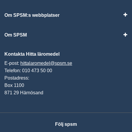
Visa
Om SPSM:s webbplatser
Vis
Om SPSM
Vis
Kontakta Hitta läromedel
E-post:
hittalaromedel@spsm.se
Telefon: 010 473 50 00
Postadress:
Box 1100
871 29 Härnösand
Följ spsm