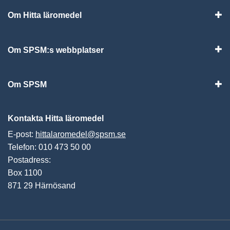
Om Hitta läromedel
Visa
Om SPSM:s webbplatser
Vis
Om SPSM
Vis
Kontakta Hitta läromedel
E-post:
hittalaromedel@spsm.se
Telefon: 010 473 50 00
Postadress:
Box 1100
871 29 Härnösand