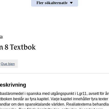
Fler sökalternativ
ta
n 8 Textbok
n
Que bien
beskrivning
t basläromedel i spanska med utgångspunkt i Lgr11, avsett för å
xtboken består av fyra kapitel. Varje kapitel innehåller fyra texte
 handlar om den spansktalande världen. Realiatexterna behandla