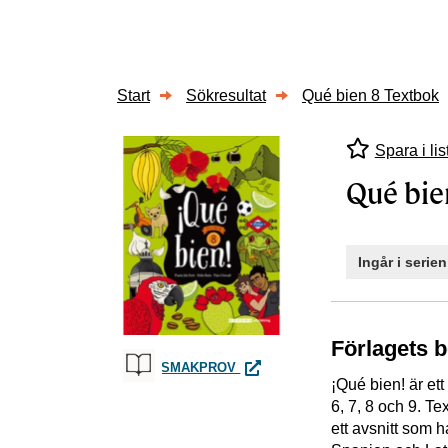
Start
Sökresultat
Qué bien 8 Textbok
Spara i lis
Qué bie
Ingår i serie
Förlagets 
QUÉ BIEN 8 TEXTBOK
SMAKPROV
¡Qué bien! är et
6, 7, 8 och 9. Te
ett avsnitt som