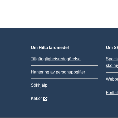
Om Hitta läromedel
Om SP
Tillgänglighetsredogörelse
Speci
skolm
Hantering av personuppgifter
Webbu
Sökhjälp
Fortbi
Kakor