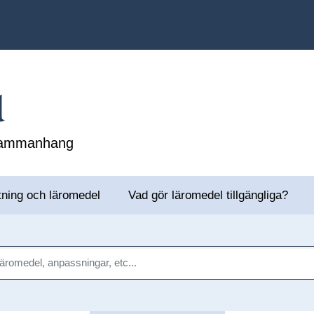
l
 sammanhang
tning och läromedel
Vad gör läromedel tillgängliga?