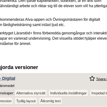
namerika. Den fjärde kapiteltexten, soltexten, är en text som
älvständigt arbete och riktar sig till de elever som vill ha ytterlig
 rekommenderas Alva-appen och Övningsmästaren för digitalt
 färdighetsträning samt inläst ljud etc.
erktyget Lärarstöd+ finns förberedda genomgångar och interakt
par en varierad undervisning. Det visuella stödet hjälper elever
örståelse för ämnet.
gjorda versioner
 Digital
Spara i
äromedel
enskaper:
Alternativa styrsätt
Individuella inställningar
Inspelad t
ression
Tydlig layout
Åtkomlig text