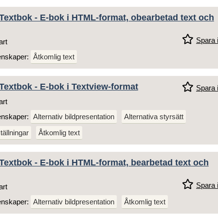
Textbok - E-bok i HTML-format, obearbetad text och
Spara i
art
enskaper:
Åtkomlig text
Textbok - E-bok i Textview-format
Spara i
art
enskaper:
Alternativ bildpresentation
Alternativa styrsätt
tällningar
Åtkomlig text
Textbok - E-bok i HTML-format, bearbetad text och
Spara i
art
enskaper:
Alternativ bildpresentation
Åtkomlig text