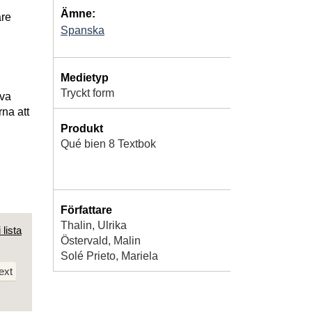
Ämne:
are
Spanska
Medietyp
Tryckt form
iva
na att
Produkt
Qué bien 8 Textbok
Författare
Thalin, Ulrika
 lista
Östervald, Malin
Solé Prieto, Mariela
ext