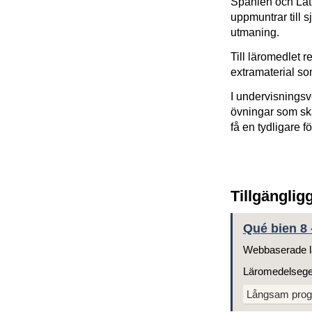
Spanien och Lati
uppmuntrar till sj
utmaning.
Till läromedlet
extramaterial som
I undervisningsv
övningar som ska
få en tydligare f
Tillgänglig
Qué bien 8 -
Webbaserade l
Läromedelseg
Långsam prog