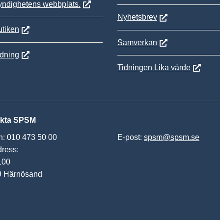
yndighetens webbplats.
Nyhetsbrev
tiken
Samverkan
ldning
Tidningen Lika värde
kta SPSM
n: 010 473 50 00
E-post:
spsm@spsm.se
ress:
100
9 Härnösand