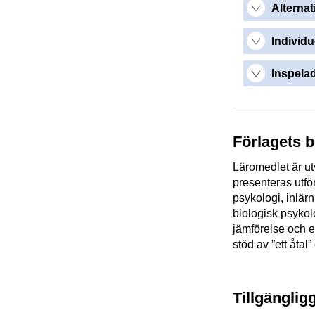
Alternat
Individu
Inspelad
Förlagets 
Läromedlet är ut
presenteras utfö
psykologi, inlär
biologisk psykol
jämförelse och e
stöd av ”ett åtal”
Tillgänglig