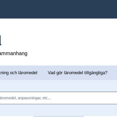
l
 sammanhang
tning och läromedel
Vad gör läromedel tillgängliga?