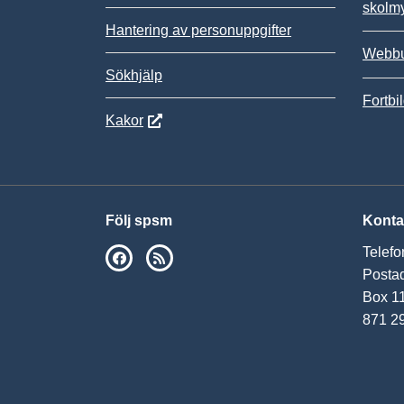
skolm
Hantering av personuppgifter
Webbu
Sökhjälp
Fortbi
Kakor
Följ spsm
Konta
Telefo
SPSM på Facebook
RSS
Postad
Box 1
871 2