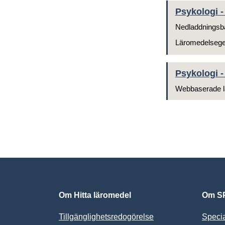
Psykologi -
Nedladdningsb
Läromedelseg
Psykologi -
Webbaserade l
Om Hitta läromedel
Om SP
Tillgänglighetsredogörelse
Speci