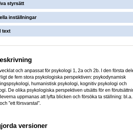
iva styrsätt
ella inställningar
 text
beskrivning
vecklat och anpassat för psykologi 1, 2a och 2b. I den första del
rligt de fem stora psykologiska perspektiven: psykodynamisk
ningspsykologi, humanistisk psykologi, kognitiv psykologi och
ogi. De olika psykologiska perspektiven utsätts för en förutsättn
leverna uppmanas att lyfta blicken och försöka ta ställning: bl.a
 och ”ett försvarstal”.
gjorda versioner