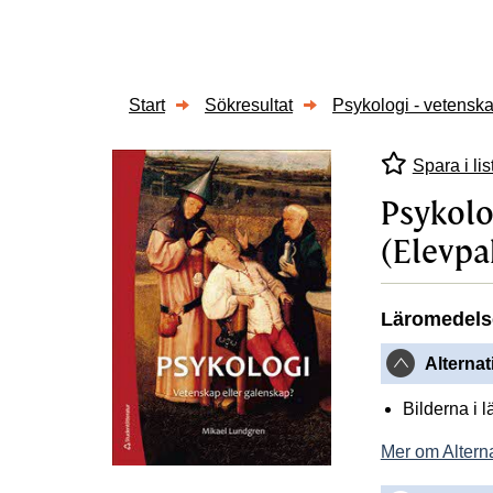
Start
Sökresultat
Psykologi - vetenskap
Spara i lis
Psykolo
(Elevpak
Läromedels
Alternat
Bilderna i 
Mer om Alterna