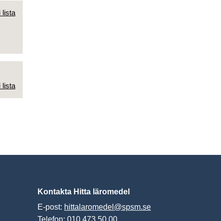
 lista
 lista
Kontakta Hitta läromedel
E-post:
hittalaromedel@spsm.se
Telefon: 010 473 50 00