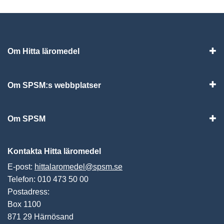
Om Hitta läromedel
Visa
Om SPSM:s webbplatser
Vis
Om SPSM
Vis
Kontakta Hitta läromedel
E-post:
hittalaromedel@spsm.se
Telefon: 010 473 50 00
Postadress:
Box 1100
871 29 Härnösand