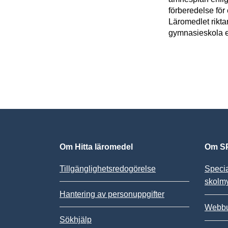
förberedelse för
Läromedlet riktar
gymnasieskola el
Om Hitta läromedel
Om SP
Tillgänglighetsredogörelse
Speci
skolm
Hantering av personuppgifter
Webbu
Sökhjälp