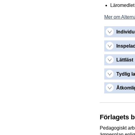
Läromedlet 
Mer om Alterna
Individu
Inspelad
Lättläst
Tydlig l
Åtkomlig
Förlagets 
Pedagogiskt arbe
ämnesplan enlig