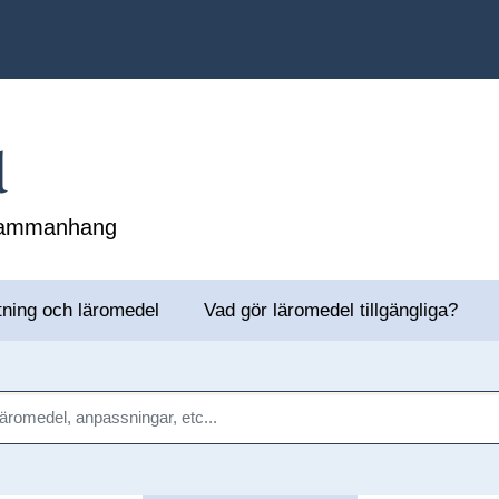
l
 sammanhang
tning och läromedel
Vad gör läromedel tillgängliga?