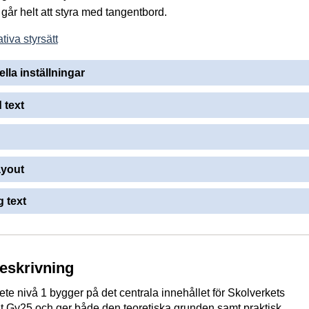
går helt att styra med tangentbord.
tiva styrsätt
ella inställningar
 text
ayout
 text
beskrivning
te nivå 1 bygger på det centrala innehållet för Skolverkets
t Gy25 och ger både den teoretiska grunden samt praktisk