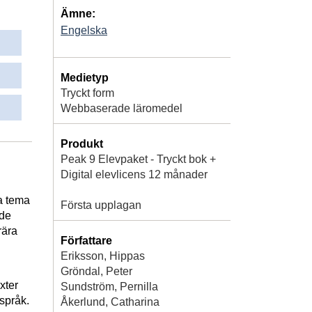
Ämne:
Engelska
Medietyp
Tryckt form
Webbaserade läromedel
Produkt
Peak 9 Elevpaket - Tryckt bok +
Digital elevlicens 12 månader
ra tema
Första upplagan
nde
rära
Författare
Eriksson, Hippas
Gröndal, Peter
xter
Sundström, Pernilla
nspråk.
Åkerlund, Catharina