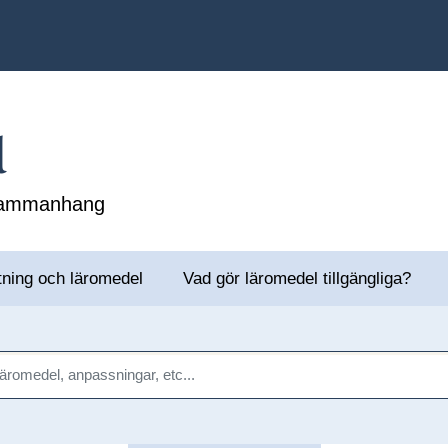
l
 sammanhang
tning och läromedel
Vad gör läromedel tillgängliga?