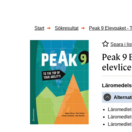
Start
Sökresultat
Peak 9 Elevpaket - T
Spara i lis
Peak 9 E
elevlic
Läromedels
Alternat
Läromedlet 
Läromedlet 
Läromedlet g