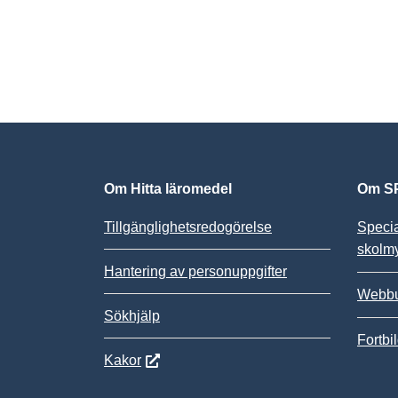
Om Hitta läromedel
Om SP
Tillgänglighetsredogörelse
Speci
skolm
Hantering av personuppgifter
Webbu
Sökhjälp
Fortbi
Kakor