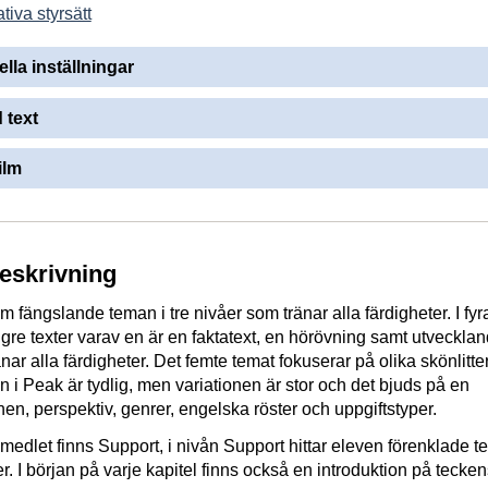
tiva styrsätt
ella inställningar
 text
ilm
beskrivning
m fängslande teman i tre nivåer som tränar alla färdigheter. I fy
ängre texter varav en är en faktatext, en hörövning samt utveckla
nar alla färdigheter. Det femte temat fokuserar på olika skönlitte
n i Peak är tydlig, men variationen är stor och det bjuds på en
n, perspektiv, genrer, engelska röster och uppgiftstyper.
romedlet finns Support, i nivån Support hittar eleven förenklade te
r. I början på varje kapitel finns också en introduktion på tecke