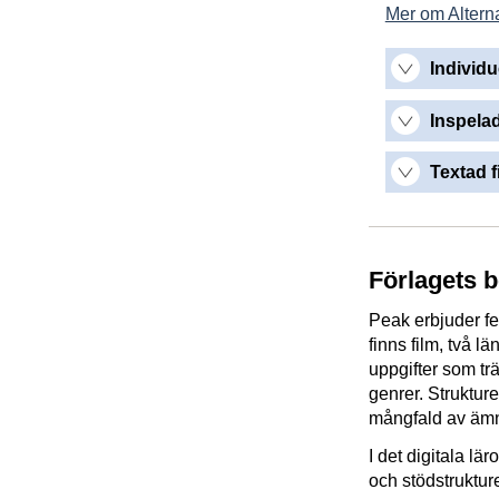
Mer om Alterna
Individu
Inspelad
Textad f
Förlagets 
Peak erbjuder fe
finns film, två l
uppgifter som trä
genrer. Strukture
mångfald av ämne
I det digitala lä
och stödstrukture