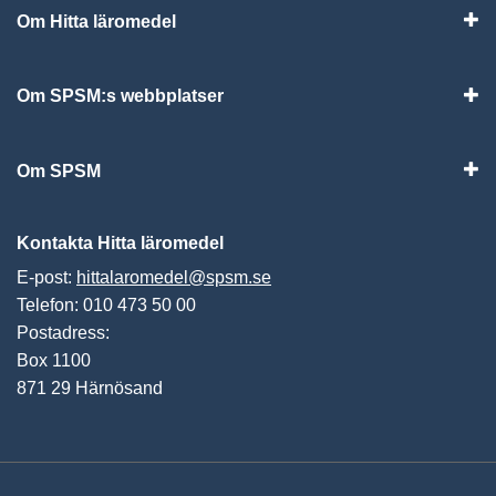
Om Hitta läromedel
Visa
Om SPSM:s webbplatser
Vis
Om SPSM
Vis
Kontakta Hitta läromedel
E-post:
hittalaromedel@spsm.se
Telefon: 010 473 50 00
Postadress:
Box 1100
871 29 Härnösand