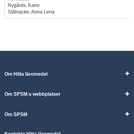
Nygårds, Karin
Stålnacke, Anna Lena
Om Hitta läromedel
Visa
Om SPSM:s webbplatser
Vis
Om SPSM
Vis
Kontakta Hitta läromedel