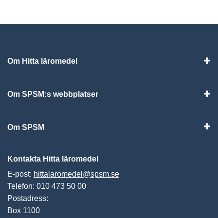
Om Hitta läromedel
Visa
Om SPSM:s webbplatser
Vis
Om SPSM
Vis
Kontakta Hitta läromedel
E-post:
hittalaromedel@spsm.se
Telefon: 010 473 50 00
Postadress:
Box 1100