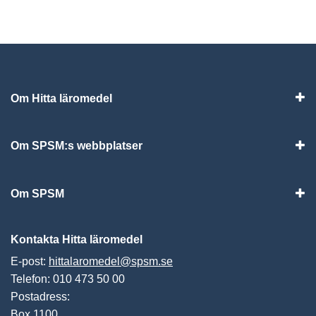
Om Hitta läromedel
Visa
Om SPSM:s webbplatser
Vis
Om SPSM
Vis
Kontakta Hitta läromedel
E-post:
hittalaromedel@spsm.se
Telefon: 010 473 50 00
Postadress:
Box 1100