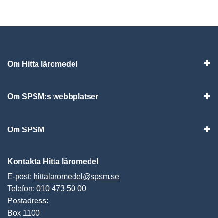
Om Hitta läromedel
Visa
Om SPSM:s webbplatser
Vis
Om SPSM
Vis
Kontakta Hitta läromedel
E-post:
hittalaromedel@spsm.se
Telefon: 010 473 50 00
Postadress:
Box 1100